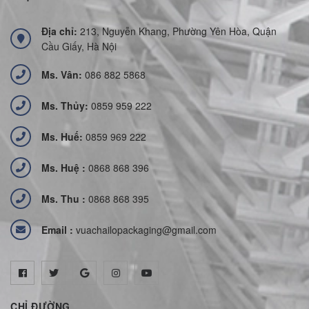
Địa chỉ:
213, Nguyễn Khang, Phường Yên Hòa, Quận
Cầu Giấy, Hà Nội
Ms. Vân:
086 882 5868
Ms. Thủy:
0859 959 222
Ms. Huế:
0859 969 222
Ms. Huệ :
0868 868 396
Ms. Thu :
0868 868 395
Email :
vuachailopackaging@gmail.com
CHỈ ĐƯỜNG