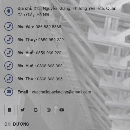
Địa chỉ:
213, Nguyễn Khang, Phường Yên Hòa, Quận
Cầu Giấy, Hà Nội
Ms. Vân:
086 882 5868
Ms. Thủy:
0859 959 222
Ms. Huế:
0859 969 222
Ms. Huệ :
0868 868 396
Ms. Thu :
0868 868 395
Email :
vuachailopackaging@gmail.com
CHỈ ĐƯỜNG