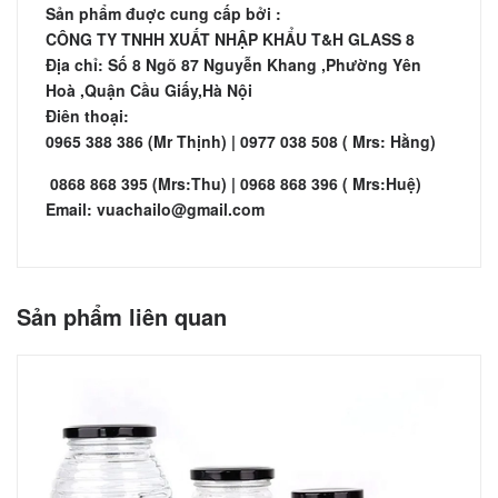
Sản phẩm đuợc cung cấp bởi :
CÔNG TY TNHH XUẤT NHẬP KHẨU T&H GLASS 8
Địa chỉ: Số 8 Ngõ 87 Nguyễn Khang ,Phường Yên
Hoà ,Quận Cầu Giấy,Hà Nội
Điên thoại:
0965 388 386 (Mr Thịnh) | 0977 038 508 ( Mrs: Hằng)
0868 868 395 (Mrs:Thu) | 0968 868 396 ( Mrs:Huệ)
Email: vuachailo@gmail.com
Sản phẩm liên quan