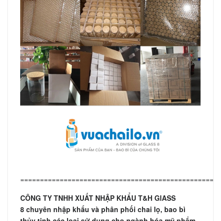
==================================================
CÔNG TY TNHH XUẤT NHẬP KHẨU T&H GlASS
8
chuyên nhập khẩu và phân phối chai lọ, bao bì
thủy tinh các loại sử dụng cho ngành hóa mỹ phẩm,