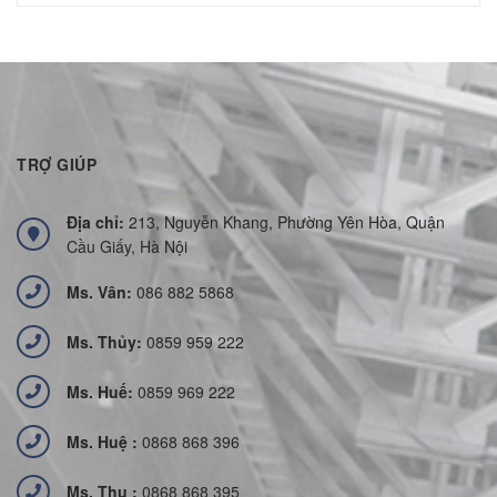
TRỢ GIÚP
Địa chỉ:
213, Nguyễn Khang, Phường Yên Hòa, Quận
Cầu Giấy, Hà Nội
Ms. Vân:
086 882 5868
Ms. Thủy:
0859 959 222
Ms. Huế:
0859 969 222
Ms. Huệ :
0868 868 396
Ms. Thu :
0868 868 395