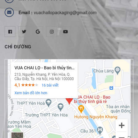
Email :
vuachailopackaging@gmail.com
CHỈ ĐƯỜNG