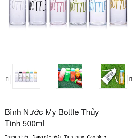
prev
Bình Nước My Bottle Thủy
Tinh 500ml
Thương hiệu:
Đang cập nhật
Tình trạng:
Còn hàng