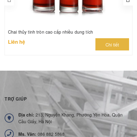
Chai thủy tinh tròn cao cấp nhiều dung tích
Liên hệ
Chi tiết
TRỢ GIÚP
Địa chỉ:
213, Nguyễn Khang, Phường Yên Hòa, Quận
Cầu Giấy, Hà Nội
Ms. Vân:
086 882 5868