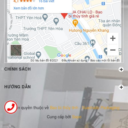
CHÍNH SÁCH
HƯỚNG DẪN
© Bản quyền thuộc về
Bao bì thủy tinh - Vuachailo Packaging
Cung cấp bởi
Sapo