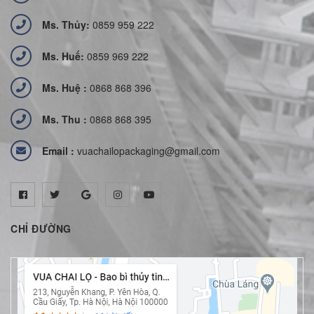
Ms. Thủy:
0859 959 222
Ms. Huế:
0859 969 222
Ms. Huệ :
0868 868 396
Ms. Thu :
0868 868 395
Email :
vuachailopackaging@gmail.com
CHỈ ĐƯỜNG