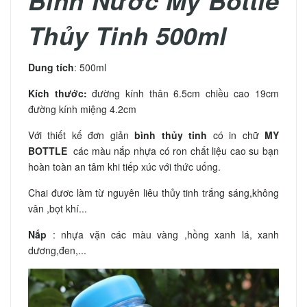
Bình Nước My Bottle
Thủy Tinh 500ml
Dung tích
: 500ml
Kích thước:
đường kính thân 6.5cm chiều cao 19cm
đường kính miệng 4.2cm
Với thiết kế đơn giản
bình thủy tinh
có in chữ
MY
BOTTLE
các màu nắp nhựa có ron chất liệu cao su bạn
hoàn toàn an tâm khi tiếp xúc với thức uống.
Chai đươc làm từ nguyên liêu thủy tinh trắng sáng,không
vân ,bọt khí...
Nắp
: nhựa vặn các màu vàng ,hồng xanh lá, xanh
dương,đen,...